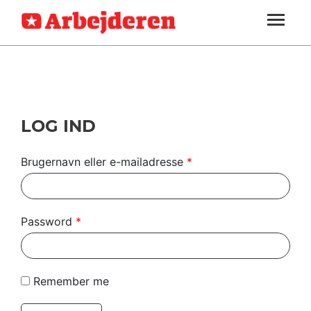
ARBEJDEREN
SOUNDCLOUD
LOG IND
ABONNER
MENER
SEKTIONER
FAGLIGT
OM
INDLAND
ARBEJDEREN
UDLAND
LOG IND
KULTUR
Brugernavn eller e-mailadresse
*
KALENDER
BLOGS
Password
*
DEBAT
LÆSER
Remember me
TIL
LÆSER