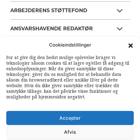
ARBEJDERENS STØTTEFOND
ANSVARSHAVENDE REDAKTØR
Cookieindstillinger
OM ARBEJDEREN
For at give dig den bedst mulige oplevelse bruger vi
teknologier såsom cookies til at lagre og/eller få adgang til
enhedsoplysninger. Når du giver samtykke til disse
RSS FEEDS
SOUNDCLOUD
teknologier, giver du os mulighed for at behandle data
såsom din browseradfærd eller unikke ID’er på dette
website. Hvis du ikke giver samtykke eller trækker dit
samtykke tilbage, kan det påvirke visse funktioner og
FØLG ARBEJDEREN
muligheder på hjemmesiden negativt.
|
|
Accepter
Afvis