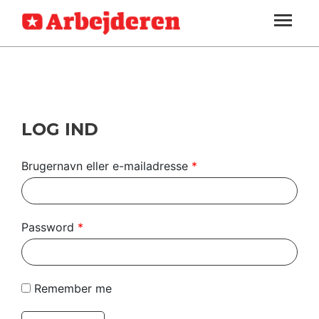
ARBEJDEREN
SOUNDCLOUD
LOG IND
ABONNER
MENER
SEKTIONER
FAGLIGT
OM
INDLAND
ARBEJDEREN
UDLAND
LOG IND
KULTUR
Brugernavn eller e-mailadresse
*
KALENDER
BLOGS
Password
*
DEBAT
LÆSER
Remember me
TIL
LÆSER