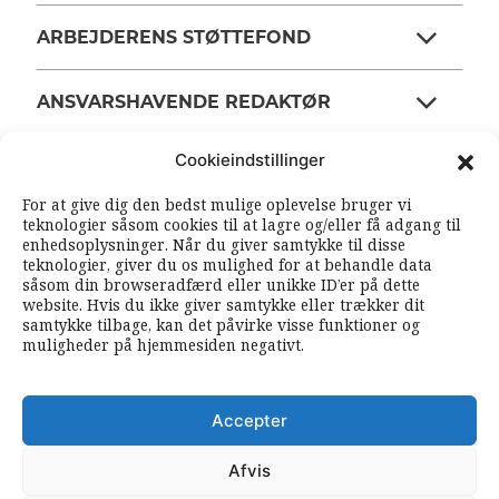
ARBEJDERENS STØTTEFOND
ANSVARSHAVENDE REDAKTØR
Cookieindstillinger
OM ARBEJDEREN
For at give dig den bedst mulige oplevelse bruger vi
teknologier såsom cookies til at lagre og/eller få adgang til
enhedsoplysninger. Når du giver samtykke til disse
RSS FEEDS
SOUNDCLOUD
teknologier, giver du os mulighed for at behandle data
såsom din browseradfærd eller unikke ID’er på dette
website. Hvis du ikke giver samtykke eller trækker dit
samtykke tilbage, kan det påvirke visse funktioner og
FØLG ARBEJDEREN
muligheder på hjemmesiden negativt.
|
|
Accepter
Afvis