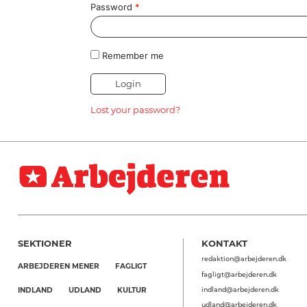
HISTORIE
Password
*
TEORI
Remember me
Lost your password?
SEKTIONER
KONTAKT
redaktion@arbejderen.dk
ARBEJDEREN MENER
FAGLIGT
fagligt@arbejderen.dk
indland@arbejderen.dk
INDLAND
UDLAND
KULTUR
udland@arbejderen.dk