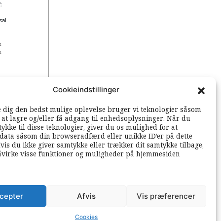
:
sal
k
k
Cookieindstillinger
 rettigheder
e dig den bedst mulige oplevelse bruger vi teknologier såsom
l at lagre og/eller få adgang til enhedsoplysninger. Når du
ykke til disse teknologier, giver du os mulighed for at
data såsom din browseradfærd eller unikke ID’er på dette
vis du ikke giver samtykke eller trækker dit samtykke tilbage,
åvirke visse funktioner og muligheder på hjemmesiden
cepter
Afvis
Vis præferencer
Cookies