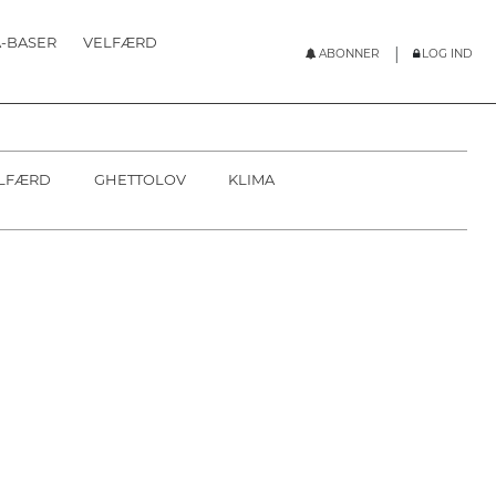
-BASER
VELFÆRD
|
ABONNER
LOG IND
POPULÆRE
ABONNER
SOUNDCLOUD
LOG IND
LFÆRD
GHETTOLOV
KLIMA