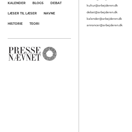
KALENDER
BLOGS
DEBAT
kultur@arbejderen.dk
debat@arbejderen.dk
LÆSER TIL LÆSER
NAVNE
kalender@arbejderen.dk
HISTORIE
TEORI
annoncer@arbejderen.dk