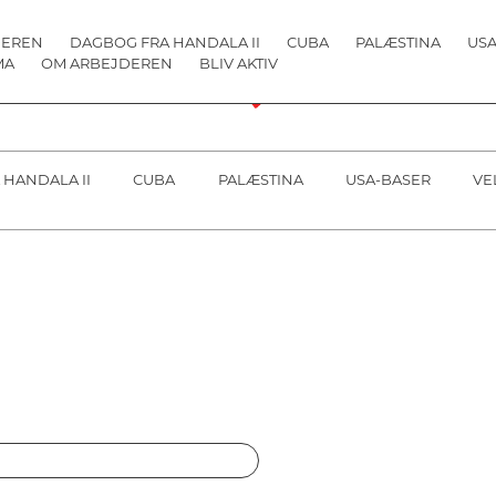
DEREN
DAGBOG FRA HANDALA II
CUBA
PALÆSTINA
USA
MA
OM ARBEJDEREN
BLIV AKTIV
 HANDALA II
CUBA
PALÆSTINA
USA-BASER
VE