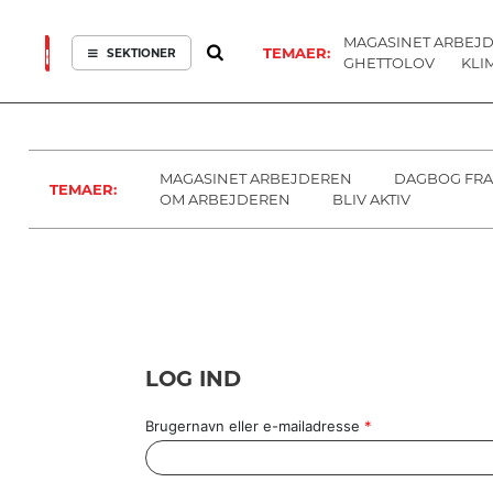
MAGASINET ARBEJ
TEMAER:
SEKTIONER
GHETTOLOV
KLI
ARBEJDEREN
SOUNDCLOUD
ABONNER
LOG IND
SEKTIONER
MENER
SEKTIONER
FAGLIGT
OM
INDLAND
ARBEJDEREN
MAGASINET ARBEJDEREN
DAGBOG FRA
TEMAER:
UDLAND
OM ARBEJDEREN
BLIV AKTIV
KULTUR
KALENDER
BLOGS
DEBAT
LOG IND
LÆSER
TIL
LÆSER
Brugernavn eller e-mailadresse
*
NAVNE