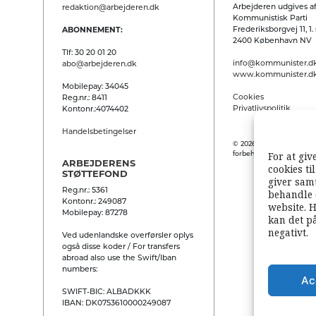
Arbejderen udgives af
redaktion@arbejderen.dk
Kommunistisk Parti
Frederiksborgvej 11, 1. 
ABONNEMENT:
2400 København NV
Tlf: 30 20 01 20
info@kommunister.d
abo@arbejderen.dk
www.kommunister.d
Mobilepay: 34045
Cookies
Reg.nr.: 8411
Privatlivspolitik
Kontonr.:4074402
Handelsbetingelser
© 2026 Arbejderen. Alle
For at giv
forbeholdes.
ARBEJDERENS
cookies ti
STØTTEFOND
giver samt
Reg.nr.: 5361
behandle 
Kontonr.: 249087
website. H
Mobilepay: 87278
kan det p
negativt.
Ved udenlandske overførsler oplys
også disse koder / For transfers
abroad also use the Swift/Iban
numbers:
Ac
SWIFT-BIC: ALBADKKK
IBAN: DK0753610000249087