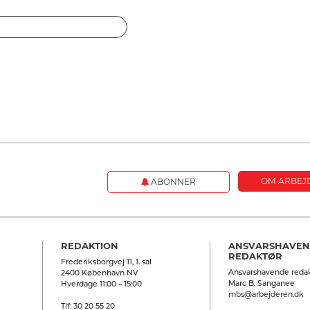
OM ARBEJ
ABONNER
REDAKTION
ANSVARSHAVE
REDAKTØR
Frederiksborgvej 11, 1. sal
Ansvarshavende redak
2400 København NV
Marc B. Sanganee
Hverdage 11:00 – 15:00
mbs@arbejderen.dk
Tlf: 30 20 55 20