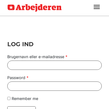
ARBEJDEREN
SOUNDCLOUD
LOG IND
ABONNER
MENER
SEKTIONER
FAGLIGT
OM
INDLAND
ARBEJDEREN
UDLAND
LOG IND
KULTUR
Brugernavn eller e-mailadresse
*
KALENDER
BLOGS
Password
*
DEBAT
LÆSER
Remember me
TIL
LÆSER