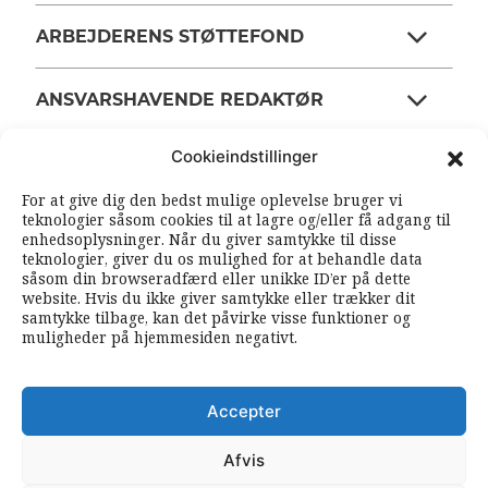
ARBEJDERENS STØTTEFOND
ANSVARSHAVENDE REDAKTØR
Cookieindstillinger
OM ARBEJDEREN
For at give dig den bedst mulige oplevelse bruger vi
teknologier såsom cookies til at lagre og/eller få adgang til
enhedsoplysninger. Når du giver samtykke til disse
RSS FEEDS
SOUNDCLOUD
teknologier, giver du os mulighed for at behandle data
såsom din browseradfærd eller unikke ID’er på dette
website. Hvis du ikke giver samtykke eller trækker dit
samtykke tilbage, kan det påvirke visse funktioner og
FØLG ARBEJDEREN
muligheder på hjemmesiden negativt.
|
|
Accepter
Afvis