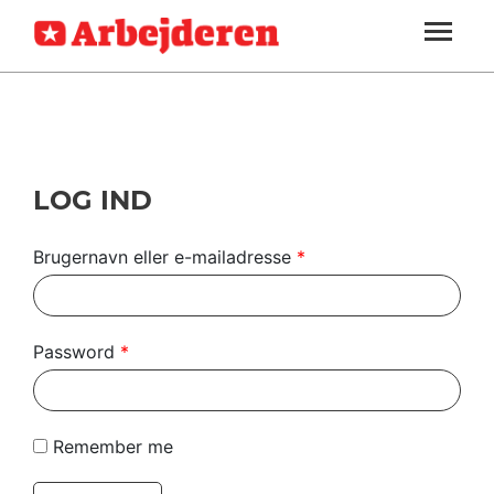
ARBEJDEREN
SOUNDCLOUD
LOG IND
ABONNER
MENER
SEKTIONER
FAGLIGT
OM
INDLAND
ARBEJDEREN
UDLAND
LOG IND
KULTUR
Brugernavn eller e-mailadresse
*
KALENDER
BLOGS
Password
*
DEBAT
LÆSER
Remember me
TIL
LÆSER