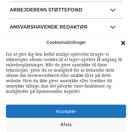
ARBEJDERENS STØTTEFOND
ANSVARSHAVENDE REDAKTØR
Cookieindstillinger
OM ARBEJDEREN
For at give dig den bedst mulige oplevelse bruger vi
teknologier såsom cookies til at lagre og/eller få adgang til
enhedsoplysninger. Når du giver samtykke til disse
RSS FEEDS
SOUNDCLOUD
teknologier, giver du os mulighed for at behandle data
såsom din browseradfærd eller unikke ID’er på dette
website. Hvis du ikke giver samtykke eller trækker dit
samtykke tilbage, kan det påvirke visse funktioner og
FØLG ARBEJDEREN
muligheder på hjemmesiden negativt.
|
|
Accepter
Afvis