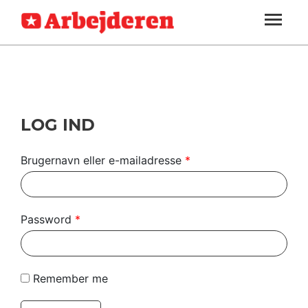
ARBEJDEREN
SOUNDCLOUD
LOG IND
ABONNER
MENER
SEKTIONER
FAGLIGT
OM
INDLAND
ARBEJDEREN
UDLAND
LOG IND
KULTUR
Brugernavn eller e-mailadresse
*
KALENDER
BLOGS
Password
*
DEBAT
LÆSER
Remember me
TIL
LÆSER