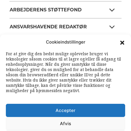
ARBEJDERENS STØTTEFOND
ANSVARSHAVENDE REDAKTØR
Cookieindstillinger
OM ARBEJDEREN
For at give dig den bedst mulige oplevelse bruger vi
teknologier såsom cookies til at lagre og/eller få adgang til
enhedsoplysninger. Når du giver samtykke til disse
RSS FEEDS
SOUNDCLOUD
teknologier, giver du os mulighed for at behandle data
såsom din browseradfærd eller unikke ID’er på dette
website. Hvis du ikke giver samtykke eller trækker dit
samtykke tilbage, kan det påvirke visse funktioner og
FØLG ARBEJDEREN
muligheder på hjemmesiden negativt.
|
|
Accepter
Afvis