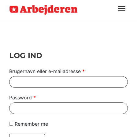
ARBEJDEREN
SOUNDCLOUD
LOG IND
ABONNER
MENER
SEKTIONER
FAGLIGT
OM
INDLAND
ARBEJDEREN
UDLAND
LOG IND
KULTUR
Brugernavn eller e-mailadresse
*
KALENDER
BLOGS
Password
*
DEBAT
LÆSER
Remember me
TIL
LÆSER