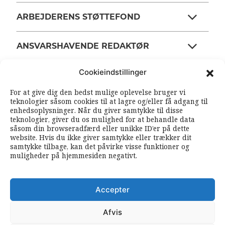
ARBEJDERENS STØTTEFOND
ANSVARSHAVENDE REDAKTØR
Cookieindstillinger
OM ARBEJDEREN
For at give dig den bedst mulige oplevelse bruger vi
teknologier såsom cookies til at lagre og/eller få adgang til
enhedsoplysninger. Når du giver samtykke til disse
RSS FEEDS
SOUNDCLOUD
teknologier, giver du os mulighed for at behandle data
såsom din browseradfærd eller unikke ID’er på dette
website. Hvis du ikke giver samtykke eller trækker dit
samtykke tilbage, kan det påvirke visse funktioner og
FØLG ARBEJDEREN
muligheder på hjemmesiden negativt.
|
|
Accepter
Afvis