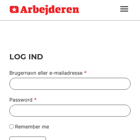
ARBEJDEREN
SOUNDCLOUD
LOG IND
ABONNER
MENER
SEKTIONER
FAGLIGT
OM
INDLAND
ARBEJDEREN
UDLAND
LOG IND
KULTUR
Brugernavn eller e-mailadresse
*
KALENDER
BLOGS
Password
*
DEBAT
LÆSER
Remember me
TIL
LÆSER