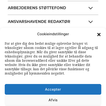
ARBEJDERENS STØTTEFOND
ANSVARSHAVENDE REDAKTØR
Cookieindstillinger
OM ARBEJDEREN
For at give dig den bedst mulige oplevelse bruger vi
teknologier såsom cookies til at lagre og/eller få adgang til
enhedsoplysninger. Når du giver samtykke til disse
RSS FEEDS
SOUNDCLOUD
teknologier, giver du os mulighed for at behandle data
såsom din browseradfærd eller unikke ID’er på dette
website. Hvis du ikke giver samtykke eller trækker dit
samtykke tilbage, kan det påvirke visse funktioner og
FØLG ARBEJDEREN
muligheder på hjemmesiden negativt.
|
|
Accepter
Afvis