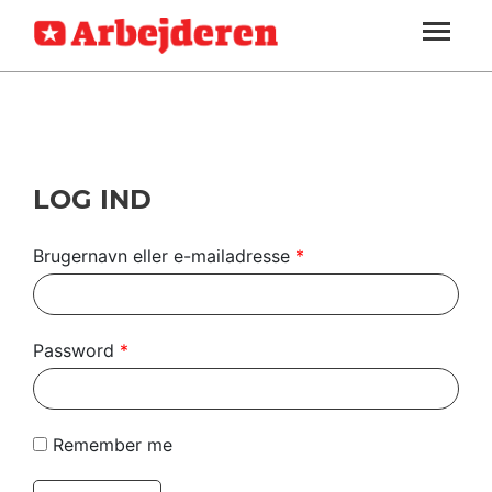
ARBEJDEREN
SOUNDCLOUD
LOG IND
ABONNER
MENER
SEKTIONER
FAGLIGT
OM
INDLAND
ARBEJDEREN
UDLAND
LOG IND
KULTUR
Brugernavn eller e-mailadresse
*
KALENDER
BLOGS
Password
*
DEBAT
LÆSER
Remember me
TIL
LÆSER