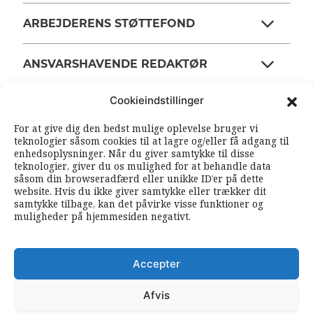
ARBEJDERENS STØTTEFOND
ANSVARSHAVENDE REDAKTØR
Cookieindstillinger
OM ARBEJDEREN
For at give dig den bedst mulige oplevelse bruger vi
teknologier såsom cookies til at lagre og/eller få adgang til
enhedsoplysninger. Når du giver samtykke til disse
RSS FEEDS
SOUNDCLOUD
teknologier, giver du os mulighed for at behandle data
såsom din browseradfærd eller unikke ID’er på dette
website. Hvis du ikke giver samtykke eller trækker dit
samtykke tilbage, kan det påvirke visse funktioner og
FØLG ARBEJDEREN
muligheder på hjemmesiden negativt.
|
|
Accepter
Afvis