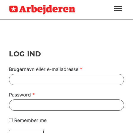
ARBEJDEREN
SOUNDCLOUD
LOG IND
ABONNER
MENER
SEKTIONER
FAGLIGT
OM
INDLAND
ARBEJDEREN
UDLAND
LOG IND
KULTUR
Brugernavn eller e-mailadresse
*
KALENDER
BLOGS
Password
*
DEBAT
LÆSER
Remember me
TIL
LÆSER