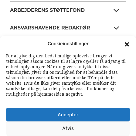
ARBEJDERENS STØTTEFOND
ANSVARSHAVENDE REDAKTØR
Cookieindstillinger
OM ARBEJDEREN
For at give dig den bedst mulige oplevelse bruger vi
teknologier såsom cookies til at lagre og/eller få adgang til
enhedsoplysninger. Når du giver samtykke til disse
RSS FEEDS
SOUNDCLOUD
teknologier, giver du os mulighed for at behandle data
såsom din browseradfærd eller unikke ID’er på dette
website. Hvis du ikke giver samtykke eller trækker dit
samtykke tilbage, kan det påvirke visse funktioner og
FØLG ARBEJDEREN
muligheder på hjemmesiden negativt.
|
|
Accepter
Afvis