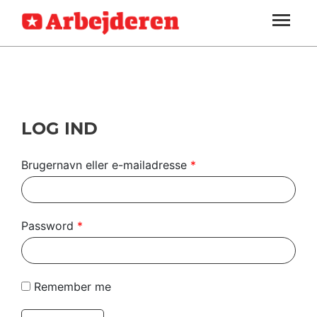
ARBEJDEREN
SOUNDCLOUD
LOG IND
ABONNER
MENER
SEKTIONER
FAGLIGT
OM
INDLAND
ARBEJDEREN
UDLAND
LOG IND
KULTUR
Brugernavn eller e-mailadresse
*
KALENDER
BLOGS
Password
*
DEBAT
LÆSER
Remember me
TIL
LÆSER