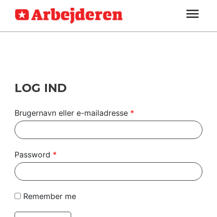
ARBEJDEREN
SOUNDCLOUD
LOG IND
ABONNER
MENER
SEKTIONER
FAGLIGT
OM
INDLAND
ARBEJDEREN
UDLAND
LOG IND
KULTUR
Brugernavn eller e-mailadresse
*
KALENDER
BLOGS
Password
*
DEBAT
LÆSER
Remember me
TIL
LÆSER