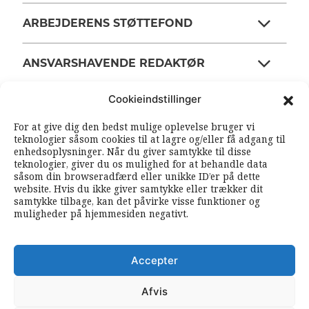
ARBEJDERENS STØTTEFOND
ANSVARSHAVENDE REDAKTØR
Cookieindstillinger
OM ARBEJDEREN
For at give dig den bedst mulige oplevelse bruger vi
teknologier såsom cookies til at lagre og/eller få adgang til
enhedsoplysninger. Når du giver samtykke til disse
RSS FEEDS
SOUNDCLOUD
teknologier, giver du os mulighed for at behandle data
såsom din browseradfærd eller unikke ID’er på dette
website. Hvis du ikke giver samtykke eller trækker dit
samtykke tilbage, kan det påvirke visse funktioner og
FØLG ARBEJDEREN
muligheder på hjemmesiden negativt.
|
|
Accepter
Afvis