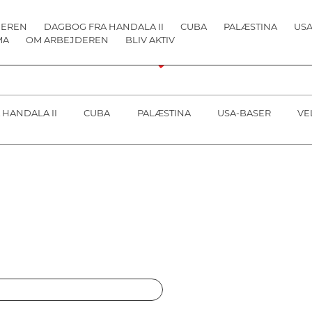
DEREN
DAGBOG FRA HANDALA II
CUBA
PALÆSTINA
USA
MA
OM ARBEJDEREN
BLIV AKTIV
 HANDALA II
CUBA
PALÆSTINA
USA-BASER
VE