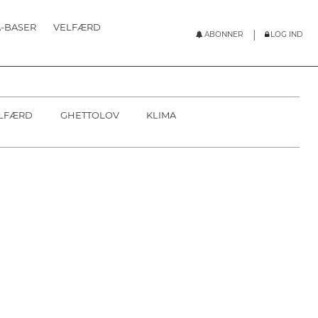
-BASER
VELFÆRD
|
ABONNER
LOG IND
POPULÆRE
ABONNER
SOUNDCLOUD
LOG IND
LFÆRD
GHETTOLOV
KLIMA