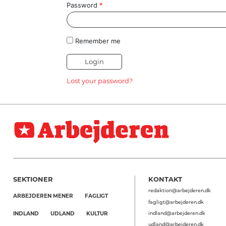
HISTORIE
Password
*
TEORI
Remember me
Lost your password?
SEKTIONER
KONTAKT
redaktion@arbejderen.dk
ARBEJDEREN MENER
FAGLIGT
fagligt@arbejderen.dk
indland@arbejderen.dk
INDLAND
UDLAND
KULTUR
udland@arbejderen.dk