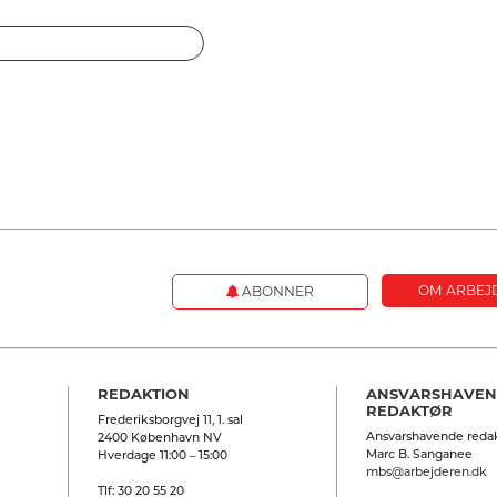
OM ARBEJ
ABONNER
REDAKTION
ANSVARSHAVE
REDAKTØR
Frederiksborgvej 11, 1. sal
Ansvarshavende redak
2400 København NV
Marc B. Sanganee
Hverdage 11:00 – 15:00
mbs@arbejderen.dk
Tlf: 30 20 55 20