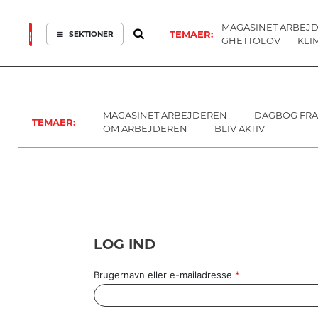
MAGASINET ARBEJ
TEMAER:
SEKTIONER
GHETTOLOV
KLI
ARBEJDEREN
SOUNDCLOUD
ABONNER
LOG IND
SEKTIONER
MENER
SEKTIONER
FAGLIGT
OM
INDLAND
ARBEJDEREN
MAGASINET ARBEJDEREN
DAGBOG FRA
TEMAER:
UDLAND
OM ARBEJDEREN
BLIV AKTIV
KULTUR
KALENDER
BLOGS
DEBAT
LOG IND
LÆSER
TIL
LÆSER
Brugernavn eller e-mailadresse
*
NAVNE