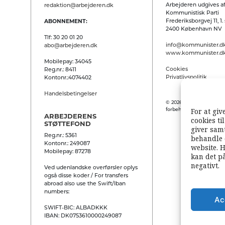
Arbejderen udgives af
redaktion@arbejderen.dk
Kommunistisk Parti
Frederiksborgvej 11, 1. 
ABONNEMENT:
2400 København NV
Tlf: 30 20 01 20
info@kommunister.d
abo@arbejderen.dk
www.kommunister.d
Mobilepay: 34045
Cookies
Reg.nr.: 8411
Privatlivspolitik
Kontonr.:4074402
Handelsbetingelser
© 2026 Arbejderen. Alle
For at giv
forbeholdes.
ARBEJDERENS
cookies ti
STØTTEFOND
giver samt
Reg.nr.: 5361
behandle 
Kontonr.: 249087
website. H
Mobilepay: 87278
kan det p
negativt.
Ved udenlandske overførsler oplys
også disse koder / For transfers
abroad also use the Swift/Iban
numbers:
Ac
SWIFT-BIC: ALBADKKK
IBAN: DK0753610000249087