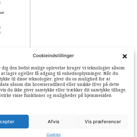
:
sal
k
k
Cookieindstillinger
 rettigheder
e dig den bedst mulige oplevelse bruger vi teknologier såsom
l at lagre og/eller få adgang til enhedsoplysninger. Når du
ykke til disse teknologier, giver du os mulighed for at
data såsom din browseradfærd eller unikke ID’er på dette
vis du ikke giver samtykke eller trækker dit samtykke tilbage,
åvirke visse funktioner og muligheder på hjemmesiden
cepter
Afvis
Vis præferencer
Cookies