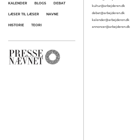
KALENDER
BLOGS
DEBAT
kultur@arbejderen.dk
debat@arbejderen.dk
LÆSER TIL LÆSER
NAVNE
kalender@arbejderen.dk
HISTORIE
TEORI
annoncer@arbejderen.dk