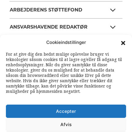
ARBEJDERENS STØTTEFOND
ANSVARSHAVENDE REDAKTØR
Cookieindstillinger
OM ARBEJDEREN
For at give dig den bedst mulige oplevelse bruger vi
teknologier såsom cookies til at lagre og/eller få adgang til
enhedsoplysninger. Når du giver samtykke til disse
RSS FEEDS
SOUNDCLOUD
teknologier, giver du os mulighed for at behandle data
såsom din browseradfærd eller unikke ID’er på dette
website. Hvis du ikke giver samtykke eller trækker dit
samtykke tilbage, kan det påvirke visse funktioner og
FØLG ARBEJDEREN
muligheder på hjemmesiden negativt.
|
|
Accepter
Afvis