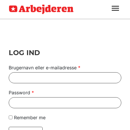
ARBEJDEREN
SOUNDCLOUD
LOG IND
ABONNER
MENER
SEKTIONER
FAGLIGT
OM
INDLAND
ARBEJDEREN
UDLAND
LOG IND
KULTUR
Brugernavn eller e-mailadresse
*
KALENDER
BLOGS
Password
*
DEBAT
LÆSER
Remember me
TIL
LÆSER