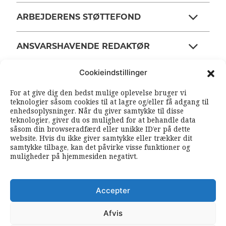
ARBEJDERENS STØTTEFOND
ANSVARSHAVENDE REDAKTØR
Cookieindstillinger
OM ARBEJDEREN
For at give dig den bedst mulige oplevelse bruger vi
teknologier såsom cookies til at lagre og/eller få adgang til
enhedsoplysninger. Når du giver samtykke til disse
RSS FEEDS
SOUNDCLOUD
teknologier, giver du os mulighed for at behandle data
såsom din browseradfærd eller unikke ID’er på dette
website. Hvis du ikke giver samtykke eller trækker dit
samtykke tilbage, kan det påvirke visse funktioner og
FØLG ARBEJDEREN
muligheder på hjemmesiden negativt.
|
|
Accepter
Afvis