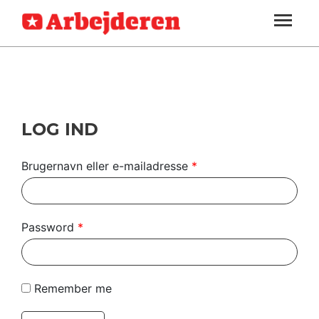
ARBEJDEREN
SOUNDCLOUD
LOG IND
ABONNER
MENER
SEKTIONER
FAGLIGT
OM
INDLAND
ARBEJDEREN
UDLAND
LOG IND
KULTUR
Brugernavn eller e-mailadresse
*
KALENDER
BLOGS
Password
*
DEBAT
LÆSER
Remember me
TIL
LÆSER