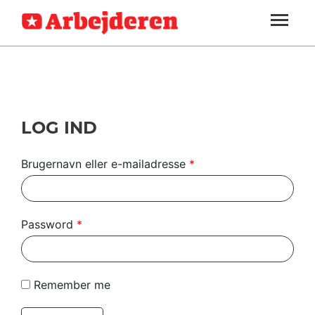
ARBEJDEREN
SOUNDCLOUD
LOG IND
ABONNER
MENER
SEKTIONER
FAGLIGT
OM
INDLAND
ARBEJDEREN
UDLAND
LOG IND
KULTUR
Brugernavn eller e-mailadresse
*
KALENDER
BLOGS
Password
*
DEBAT
LÆSER
Remember me
TIL
LÆSER