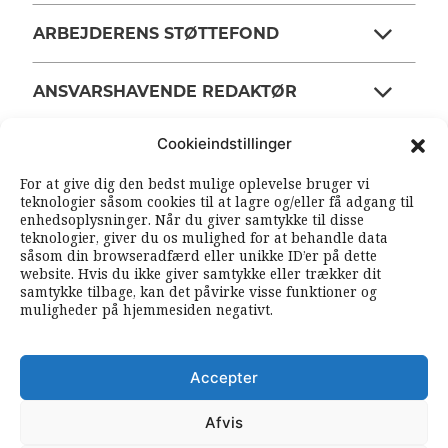
ARBEJDERENS STØTTEFOND
ANSVARSHAVENDE REDAKTØR
Cookieindstillinger
OM ARBEJDEREN
For at give dig den bedst mulige oplevelse bruger vi
teknologier såsom cookies til at lagre og/eller få adgang til
enhedsoplysninger. Når du giver samtykke til disse
RSS FEEDS
SOUNDCLOUD
teknologier, giver du os mulighed for at behandle data
såsom din browseradfærd eller unikke ID’er på dette
website. Hvis du ikke giver samtykke eller trækker dit
samtykke tilbage, kan det påvirke visse funktioner og
FØLG ARBEJDEREN
muligheder på hjemmesiden negativt.
|
|
Accepter
Afvis