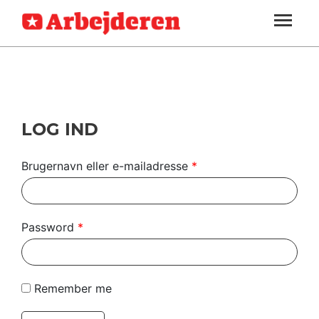
ARBEJDEREN
SOUNDCLOUD
LOG IND
ABONNER
MENER
SEKTIONER
FAGLIGT
OM
INDLAND
ARBEJDEREN
UDLAND
LOG IND
KULTUR
Brugernavn eller e-mailadresse
*
KALENDER
BLOGS
Password
*
DEBAT
LÆSER
Remember me
TIL
LÆSER