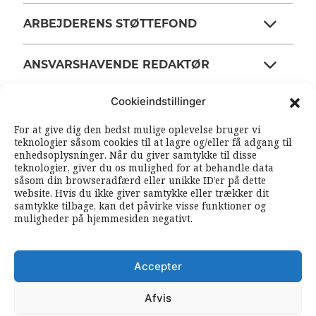
ARBEJDERENS STØTTEFOND
ANSVARSHAVENDE REDAKTØR
Cookieindstillinger
OM ARBEJDEREN
For at give dig den bedst mulige oplevelse bruger vi
teknologier såsom cookies til at lagre og/eller få adgang til
enhedsoplysninger. Når du giver samtykke til disse
RSS FEEDS
SOUNDCLOUD
teknologier, giver du os mulighed for at behandle data
såsom din browseradfærd eller unikke ID’er på dette
website. Hvis du ikke giver samtykke eller trækker dit
samtykke tilbage, kan det påvirke visse funktioner og
FØLG ARBEJDEREN
muligheder på hjemmesiden negativt.
|
|
Accepter
Afvis